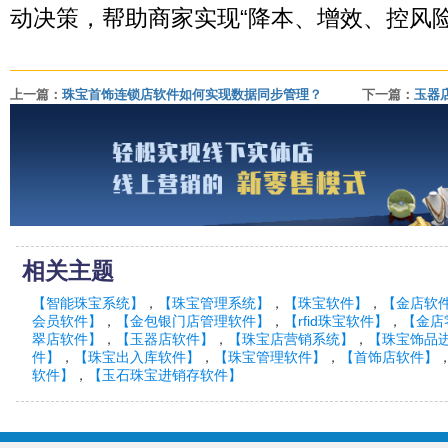
动决策，帮助商家实现“降本、增效、控风险
上一篇：
珠宝首饰连锁店软件如何实现数据同步管理？
下一篇：
玉器店
相关主题
【智能珠宝系统】
，
【珠宝管理系统】
，
【珠宝软件】
，
【金店软
会员软件】
，
【金包银门店管理软件】
，
【rfid珠宝软件】
，
【金店
翠店软件】
，
【玉器店软件】
，
【珠宝店营销系统】
，
【珠宝饰品
件】
，
【珠宝出入库软件】
，
【珠宝管理软件】
，
【首饰店软件】
软件】
，
【玉石珠宝进销存软件】