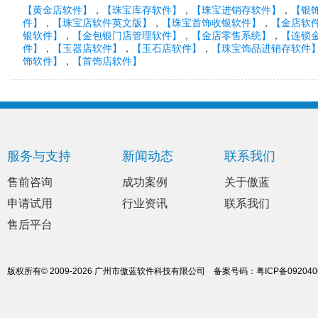
【黄金店软件】
，
【珠宝库存软件】
，
【珠宝进销存软件】
，
【银
件】
，
【珠宝店软件英文版】
，
【珠宝首饰收银软件】
，
【金店软
银软件】
，
【金包银门店管理软件】
，
【金店零售系统】
，
【连锁
件】
，
【玉器店软件】
，
【玉石店软件】
，
【珠宝饰品进销存软件
饰软件】
，
【首饰店软件】
服务与支持
新闻动态
联系我们
售前咨询
成功案例
关于傲蓝
申请试用
行业资讯
联系我们
售后平台
版权所有© 2009-2026 广州市傲蓝软件科技有限公司
备案号码：
粤ICP备09204